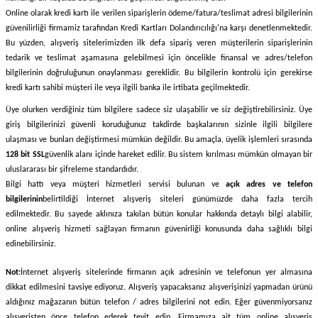
Online olarak kredi kartı ile verilen siparişlerin ödeme/fatura/teslimat adresi bilgilerinin
güvenilirliği firmamiz tarafından Kredi Kartları Dolandırıcılığı'na karşı denetlenmektedir.
Bu yüzden, alışveriş sitelerimizden ilk defa sipariş veren müşterilerin siparişlerinin
tedarik ve teslimat aşamasına gelebilmesi için öncelikle finansal ve adres/telefon
bilgilerinin doğruluğunun onaylanması gereklidir. Bu bilgilerin kontrolü için gerekirse
kredi kartı sahibi müşteri ile veya ilgili banka ile irtibata geçilmektedir.
Üye olurken verdiğiniz tüm bilgilere sadece siz ulaşabilir ve siz değiştirebilirsiniz. Üye
giriş bilgilerinizi güvenli koruduğunuz takdirde başkalarının sizinle ilgili bilgilere
ulaşması ve bunları değiştirmesi mümkün değildir. Bu amaçla, üyelik işlemleri sırasında
128 bit SSL
güvenlik alanı içinde hareket edilir. Bu sistem kırılması mümkün olmayan bir
uluslararası bir şifreleme standardıdır.
Bilgi hattı veya müşteri hizmetleri servisi bulunan ve
açık adres ve telefon
bilgilerinin
belirtildiği İnternet alışveriş siteleri günümüzde daha fazla tercih
edilmektedir. Bu sayede aklınıza takılan bütün konular hakkında detaylı bilgi alabilir,
online alışveriş hizmeti sağlayan firmanın güvenirliği konusunda daha sağlıklı bilgi
edinebilirsiniz.
Not:
İnternet alışveriş sitelerinde firmanın açık adresinin ve telefonun yer almasına
dikkat edilmesini tavsiye ediyoruz. Alışveriş yapacaksanız alışverişinizi yapmadan ürünü
aldığınız mağazanın bütün telefon / adres bilgilerini not edin. Eğer güvenmiyorsanız
alışverişten önce telefon ederek teyit edin. Firmamıza ait tüm online alışveriş