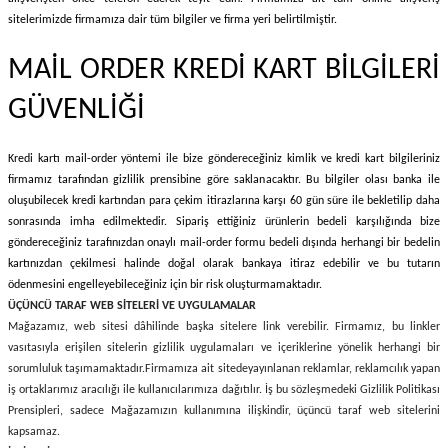
sitelerimizde firmamıza dair tüm bilgiler ve firma yeri belirtilmiştir.
MAİL ORDER KREDİ KART BİLGİLERİ
GÜVENLİĞİ
Kredi kartı mail-order yöntemi ile bize göndereceğiniz kimlik ve kredi kart bilgileriniz
firmamız tarafından gizlilik prensibine göre saklanacaktır. Bu bilgiler olası banka ile
oluşubilecek kredi kartından para çekim itirazlarına karşı 60 gün süre ile bekletilip daha
sonrasında imha edilmektedir. Sipariş ettiğiniz ürünlerin bedeli karşılığında bize
göndereceğiniz tarafınızdan onaylı mail-order formu bedeli dışında herhangi bir bedelin
kartınızdan çekilmesi halinde doğal olarak bankaya itiraz edebilir ve bu tutarın
ödenmesini engelleyebileceğiniz için bir risk oluşturmamaktadır.
ÜÇÜNCÜ TARAF WEB SİTELERİ VE UYGULAMALAR
Mağazamız, web sitesi dâhilinde başka sitelere link verebilir. Firmamız, bu linkler
vasıtasıyla erişilen sitelerin gizlilik uygulamaları ve içeriklerine yönelik herhangi bir
sorumluluk taşımamaktadır.
Firmamıza ait sitede
yayınlanan reklamlar, reklamcılık yapan
iş ortaklarımız aracılığı ile kullanıcılarımıza dağıtılır. İş bu sözleşmedeki Gizlilik Politikası
Prensipleri, sadece Mağazamızın kullanımına ilişkindir, üçüncü taraf web sitelerini
kapsamaz.