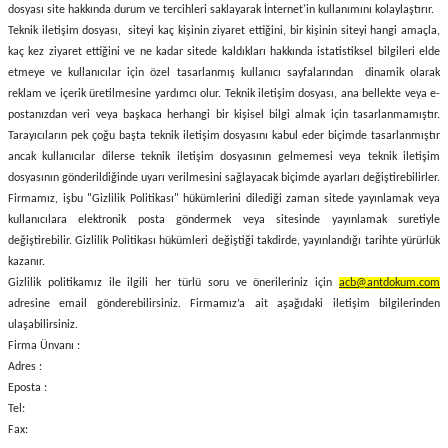
dosyası site hakkında durum ve tercihleri saklayarak İnternet'in kullanımını kolaylaştırır.
Teknik iletişim dosyası, siteyi kaç kişinin ziyaret ettiğini, bir kişinin siteyi hangi amaçla,
kaç kez ziyaret ettiğini ve ne kadar sitede kaldıkları hakkında istatistiksel bilgileri elde
etmeye ve kullanıcılar için özel tasarlanmış kullanıcı sayfalarından dinamik olarak
reklam ve içerik üretilmesine yardımcı olur. Teknik iletişim dosyası, ana bellekte veya e-
postanızdan veri veya başkaca herhangi bir kişisel bilgi almak için tasarlanmamıştır.
Tarayıcıların pek çoğu başta teknik iletişim dosyasını kabul eder biçimde tasarlanmıştır
ancak kullanıcılar dilerse teknik iletişim dosyasının gelmemesi veya teknik iletişim
dosyasının gönderildiğinde uyarı verilmesini sağlayacak biçimde ayarları değiştirebilirler.
Firmamız, işbu "Gizlilik Politikası" hükümlerini dilediği zaman sitede yayınlamak veya
kullanıcılara elektronik posta göndermek veya sitesinde yayınlamak suretiyle
değiştirebilir. Gizlilik Politikası hükümleri değiştiği takdirde, yayınlandığı tarihte yürürlük
kazanır.
Gizlilik politikamız ile ilgili her türlü soru ve önerileriniz için
acb@antdokum.com
adresine email gönderebilirsiniz. Firmamız’a ait aşağıdaki iletişim bilgilerinden
ulaşabilirsiniz.
Firma Ünvanı :
Adres :
Eposta :
Tel:
Fax: