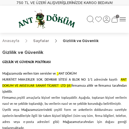
750 TL VE ÜZERİ ALIŞVERİŞLERİNİZDE KARGO BEDAVA!
0
Anasayfa
Sayfalar
Gizlilik ve Güvenlik
Gizlilik ve Güvenlik
GİZLİLİK VE GÜVENLİK POLİTİKASI
Mağazamızda verilen tüm servisler ve
,
ANT DÖKÜM
HURRİYET MAH.ERLER SOK. DEMKAR SİTESİ A BLOK NO 1/1
adresinde kayıtlı
ANT
DOKUM VE AKSESUAR SANAYİ TİCARET LTD Şti.
firmamıza aittir ve firmamız tarafından
işletilir.
Firmamız,
çeşitli amaçlarla kişisel veriler toplayabilir. Aşağıda, toplanan kişisel verilerin
nasıl ve ne şekilde toplandığı, bu verilerin nasıl ve ne şekilde korunduğu belirtilmiştir.
Üyelik veya
Mağazamız
üzerindeki çeşitli form ve anketlerin doldurulması suretiyle
üyelerin kendileriyle ilgili bir takım kişisel bilgileri (isim-soy isim, firma bilgileri, telefon,
adres veya e-posta adresleri gibi)
Mağazamız
tarafından işin doğası gereği
toplanmaktadır.