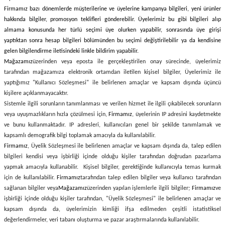
Firmamız bazı dönemlerde müşterilerine ve üyelerine kampanya bilgileri, yeni ürünler
hakkında bilgiler, promosyon teklifleri gönderebilir. Üyelerimiz bu gibi bilgileri alıp
almama konusunda her türlü seçimi üye olurken yapabilir, sonrasında üye girişi
yaptıktan sonra hesap bilgileri bölümünden bu seçimi değiştirilebilir ya da kendisine
gelen bilgilendirme iletisindeki linkle bildirim yapabilir.
Mağazamız
üzerinden veya eposta ile gerçekleştirilen onay sürecinde, üyelerimiz
tarafından mağazamıza elektronik ortamdan iletilen kişisel bilgiler, Üyelerimiz ile
yaptığımız "Kullanıcı Sözleşmesi" ile belirlenen amaçlar ve kapsam dışında üçüncü
kişilere açıklanmayacaktır.
Sistemle ilgili sorunların tanımlanması ve verilen hizmet ile ilgili çıkabilecek sorunların
veya uyuşmazlıkların hızla çözülmesi için,
Firmamız
, üyelerinin IP adresini kaydetmekte
ve bunu kullanmaktadır. IP adresleri, kullanıcıları genel bir şekilde tanımlamak ve
kapsamlı demografik bilgi toplamak amacıyla da kullanılabilir.
Firmamız
, Üyelik Sözleşmesi ile belirlenen amaçlar ve kapsam dışında da, talep edilen
bilgileri kendisi veya işbirliği içinde olduğu kişiler tarafından doğrudan pazarlama
yapmak amacıyla kullanabilir. Kişisel bilgiler, gerektiğinde kullanıcıyla temas kurmak
için de kullanılabilir.
Firmamız
tarafından talep edilen bilgiler veya kullanıcı tarafından
sağlanan bilgiler veya
Mağazamız
üzerinden yapılan işlemlerle ilgili bilgiler;
Firmamız
ve
işbirliği içinde olduğu kişiler tarafından, "Üyelik Sözleşmesi" ile belirlenen amaçlar ve
kapsam dışında da, üyelerimizin kimliği ifşa edilmeden çeşitli istatistiksel
değerlendirmeler, veri tabanı oluşturma ve pazar araştırmalarında kullanılabilir.