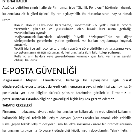
İSTİSNAİ HALLER
Aşağıda belirtilen sınırlı hallerde Firmamız, işbu "Gizlilik Politikası" hükümleri dışında
kullanıcılara ait bilgileri üçüncü kişilere açıklayabilir. Bu durumlar sınırlı sayıda olmak
üzere;
Kanun, Kanun Hükmünde Kararname, Yönetmelik v.b. yetkili hukuki otorite
tarafından çıkarılan ve yürürlülükte olan hukuk kurallarının getirdiği
zorunluluklara uymak;
Mağazamızınkullanıcılarla akdettiği "Üyelik Sözleşmesi"'nin ve diğer
sözleşmelerin gereklerini yerine getirmek ve bunları uygulamaya koymak
amacıyla;
Yetkili idari ve adli otorite tarafından usulüne göre yürütülen bir araştırma veya
soruşturmanın yürütümü amacıyla kullanıcılarla ilgili bilgi talep edilmesi;
Kullanıcıların hakları veya güvenliklerini korumak için bilgi vermenin gerekli
olduğu hallerdir.
E-POSTA GÜVENLİĞİ
Mağazamızın Müşteri Hizmetleri’ne, herhangi bir siparişinizle ilgili olarak
göndereceğiniz e-postalarda, asla kredi kartı numaranızı veya şifrelerinizi yazmayınız. E-
postalarda yer alan bilgiler üçüncü şahıslar tarafından görülebilir. Firmamız e-
postalarınızdan aktarılan bilgilerin güvenliğini hiçbir koşulda garanti edemez.
TARAYICI ÇEREZLERİ
Firmamız, mağazamızı ziyaret eden kullanıcılar ve kullanıcıların web sitesini kullanımı
hakkındaki bilgileri teknik bir iletişim dosyası (Çerez-Cookie) kullanarak elde edebilir.
Bahsi geçen teknik iletişim dosyaları, ana bellekte saklanmak üzere bir internet sitesinin
kullanıcının tarayıcısına (browser) gönderdiği küçük metin dosyalarıdır. Teknik iletişim