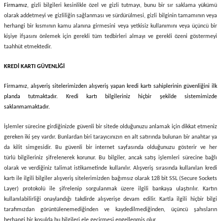
Firmamız
, gizli bilgileri kesinlikle özel ve gizli tutmayı, bunu bir sır saklama yükümü
olarak addetmeyi ve gizliliğin sağlanması ve sürdürülmesi, gizli bilginin tamamının veya
herhangi bir kısmının kamu alanına girmesini veya yetkisiz kullanımını veya üçüncü bir
kişiye ifşasını önlemek için gerekli tüm tedbirleri almayı ve gerekli özeni göstermeyi
taahhüt etmektedir.
KREDİ KARTI GÜVENLİĞİ
Firmamız
, alışveriş sitelerimizden alışveriş yapan kredi kartı sahiplerinin güvenliğini ilk
planda tutmaktadır. Kredi kartı bilgileriniz hiçbir şekilde sistemimizde
saklanmamaktadır.
İşlemler sürecine girdiğinizde güvenli bir sitede olduğunuzu anlamak için dikkat etmeniz
gereken iki şey vardır. Bunlardan biri tarayıcınızın en alt satırında bulunan bir anahtar ya
da kilit simgesidir. Bu güvenli bir internet sayfasında olduğunuzu gösterir ve her
türlü bilgileriniz şifrelenerek korunur. Bu bilgiler, ancak satış işlemleri sürecine bağlı
olarak ve verdiğiniz talimat istikametinde kullanılır. Alışveriş sırasında kullanılan kredi
kartı ile ilgili bilgiler alışveriş sitelerimizden bağımsız olarak 128 bit SSL (Secure Sockets
Layer) protokolü ile şifrelenip sorgulanmak üzere ilgili bankaya ulaştırılır. Kartın
kullanılabilirliği onaylandığı takdirde alışverişe devam edilir. Kartla ilgili hiçbir bilgi
tarafımızdan görüntülenemediğinden ve kaydedilmediğinden, üçüncü şahısların
herhangi bir koşulda bu bilgileri ele geçirmesi engellenmiş olur.