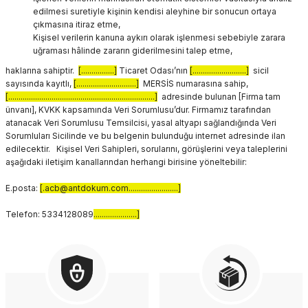
edilmesi suretiyle kişinin kendisi aleyhine bir sonucun ortaya
çıkmasına itiraz etme,
Kişisel verilerin kanuna aykırı olarak işlenmesi sebebiyle zarara
uğraması hâlinde zararın giderilmesini talep etme,
haklarına sahiptir.
[................]
Ticaret Odası’nın
[..........................]
sicil
sayısında kayıtlı,
[.............................]
MERSİS numarasına sahip,
[.......................................................................]
adresinde bulunan [Firma tam
ünvanı], KVKK kapsamında Veri Sorumlusu’dur. Firmamız tarafından
atanacak Veri Sorumlusu Temsilcisi, yasal altyapı sağlandığında Veri
Sorumluları Sicilinde ve bu belgenin bulunduğu internet adresinde ilan
edilecektir. Kişisel Veri Sahipleri, sorularını, görüşlerini veya taleplerini
aşağıdaki iletişim kanallarından herhangi birisine yöneltebilir:
E.posta:
[.acb@antdokum.com........................]
Telefon: 5334128089
...........
..........]