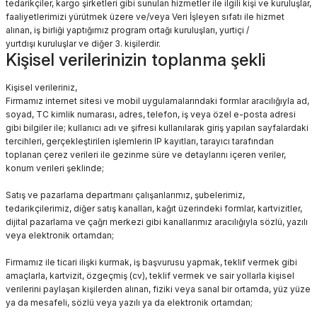
tedarikçiler, kargo şirketleri gibi sunulan hizmetler ile ilgili kişi ve kuruluşlar,
faaliyetlerimizi yürütmek üzere ve/veya Veri İşleyen sıfatı ile hizmet
alınan, iş birliği yaptığımız program ortağı kuruluşları, yurtiçi /
yurtdışı kuruluşlar ve diğer 3. kişilerdir.
Kişisel verilerinizin toplanma şekli
Kişisel verileriniz,
Firmamız internet sitesi ve mobil uygulamalarındaki formlar aracılığıyla ad,
soyad, TC kimlik numarası, adres, telefon, iş veya özel e-posta adresi
gibi bilgiler ile; kullanıcı adı ve şifresi kullanılarak giriş yapılan sayfalardaki
tercihleri, gerçekleştirilen işlemlerin IP kayıtları, tarayıcı tarafından
toplanan çerez verileri ile gezinme süre ve detaylarını içeren veriler,
konum verileri şeklinde;
Satış ve pazarlama departmanı çalışanlarımız, şubelerimiz,
tedarikçilerimiz, diğer satış kanalları, kağıt üzerindeki formlar, kartvizitler,
dijital pazarlama ve çağrı merkezi gibi kanallarımız aracılığıyla sözlü, yazılı
veya elektronik ortamdan;
Firmamız ile ticari ilişki kurmak, iş başvurusu yapmak, teklif vermek gibi
amaçlarla, kartvizit, özgeçmiş (cv), teklif vermek ve sair yollarla kişisel
verilerini paylaşan kişilerden alınan, fiziki veya sanal bir ortamda, yüz yüze
ya da mesafeli, sözlü veya yazılı ya da elektronik ortamdan;