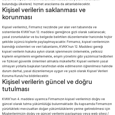
bulunduğu ülkelere) hizmet aracılarına da aktarılabilecektir.
Kişisel verilerin saklanması ve
korunması
Kişisel verileriniz, Firmamız nezdinde yer alan veri tabanında ve
sistemlerde KVKK’nun 12. maddesi gereğince gizli olarak saklanacak;
yasal zorunluluklar ve bu belgede belirtilen düzenlemeler haricinde hiçbir
şekilde üçüncü kişilerle paylaşılmayacaktır. Firmamız, kişisel verilerinizin
barındığı sistemleri ve veri tabanlarını, KVKK’nun 12. Maddesi gereği
kişisel verilerin hukuka aykırı olarak işlenmesini önlemekle, yetkisiz
kişilerin erişimlerini engellemekle, erişim yönetimi gibi yazılımsal tedbirleri
ve fiziksel güvenlik önlemleri almakla mükelleftir. Kişisel verilerin yasal
olmayan yollarla başkaları tarafından elde edilmesinin öğrenilmesi halinde
durum derhal, yasal düzenlemeye uygun ve yazılı olarak Kişisel Verileri
Koruma Kurulu’na bildirilecektir.
Kişisel verilerin güncel ve doğru
tutulması
KVKK’nun 4. maddesi uyarınca Firmamızın kişisel verilerinizi doğru ve
güncel olarak tutma yükümlülüğü bulunmaktadır. Bu kapsamda Firmamızın
yürürlükteki mevzuattan doğan yükümlülüklerini yerine getirebilmesi için
Müşterilerimizin doğru ve güncel verilerini paylaşması veya web sitesi /