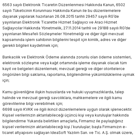
6563 sayılı Elektronik Ticaretin Düzenlenmesi Hakkında Kanun, 6502
sayılı Tüketicinin Korunması Hakkında Kanun ile bu düzenlemelere
dayanak yapılarak hazırlanan 26.08.2015 tarihli 29457 sayılı RG’de
yayınlanan Elektronik Ticarette Hizmet Sağlayıcı ve Aracı Hizmet
Sağlayıcılar Hakkında Yönetmelik, 27.11.2014 tarihli ve 29188 sayılı RG’de
yayınlanan Mesafeli Sözleşmeler Yönetmeliği ve diğer ilgili mevzuat
kapsamında işlem sahibinin bilgilerini tespit için kimlik, adres ve diğer
gerekli bilgileri kaydetmek için;
Bankacılık ve Elektronik Ödeme alanında zorunlu olan ödeme sistemleri,
elektronik sözleşme veya kağıt ortamında işleme dayanak olacak tüm
kayıt ve belgeleri düzenlemek; mevzuat gereği ve diğer otoritelerce
öngörülen bilgi saklama, raporlama, bilgilendirme yükümlülüklerine uymak
için;
Kamu güvenliğine ilişkin hususlarda ve hukuki uyuşmazlıklarda, talep
halinde ve mevzuat gereği savcılıklara, mahkemelere ve ilgili kamu
görevlilerine bilgi verebilmek için;
6698 sayılı KVKK ve ilgili ikincil düzenlemelere uygun olarak işlenecektir.
Kişisel verilerinizin aktarılabileceği üçüncü kişi veya kuruluşlar hakkında
bilgilendirme Yukarıda belirtilen amaçlarla, Firmamız ile paylaştığınız
kişisel verilerinizin aktarılabileceği kişi / kuruluşlar; başta Firmamızın e-
ticaret altyapısını sağlayan IdeaSoft Yazılım San. ve Tic. A.Ş. olmak üzere,