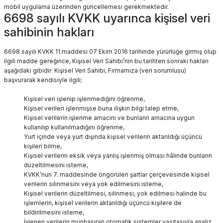
mobil uygulama üzerinden güncellemesi gerekmektedir.
6698 sayılı KVKK uyarınca kişisel veri
sahibinin hakları
6698 sayılı KVKK 11.maddesi 07 Ekim 2016 tarihinde yürürlüğe girmiş olup
ilgili madde gereğince, Kişisel Veri Sahibi’nin bu tarihten sonraki hakları
aşağıdaki gibidir: Kişisel Veri Sahibi, Firmamıza (veri sorumlusu)
başvurarak kendisiyle ilgili;
Kişisel veri işlenip işlenmediğini öğrenme,
Kişisel verileri işlenmişse buna ilişkin bilgi talep etme,
Kişisel verilerin işlenme amacını ve bunların amacına uygun
kullanılıp kullanılmadığını öğrenme,
Yurt içinde veya yurt dışında kişisel verilerin aktarıldığı üçüncü
kişileri bilme,
Kişisel verilerin eksik veya yanlış işlenmiş olması hâlinde bunların
düzeltilmesini isteme,
KVKK’nun 7. maddesinde öngörülen şartlar çerçevesinde kişisel
verilerin silinmesini veya yok edilmesini isteme,
Kişisel verilerin düzeltilmesi, silinmesi, yok edilmesi halinde bu
işlemlerin, kişisel verilerin aktarıldığı üçüncü kişilere de
bildirilmesini isteme,
İşlenen verilerin münhasıran otomatik sistemler vasıtasıyla analiz