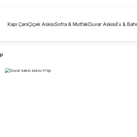
750 TL VE ÜZERİ ALIŞVERİŞLERİNİZDE KARGO
BEDAVA!
Kapı Çanı
Çiçek Askısı
Sofra & Mutfak
Duvar Askısı
Ev & Bah
ip