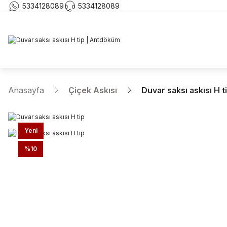
5334128089
5334128089
Anasayfa
Çiçek Askısı
Duvar saksı askısı H t
Yeni
%10