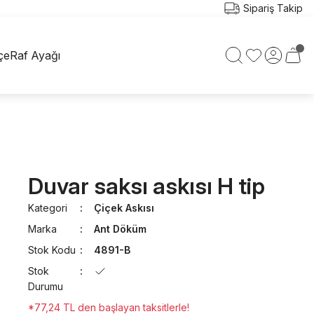
Sipariş Takip
çe
Raf Ayağı
Duvar saksı askısı H tip
Kategori
Çiçek Askısı
Marka
Ant Döküm
Stok Kodu
4891-B
Stok
Durumu
*77,24 TL den başlayan taksitlerle!