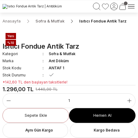
750 TL VE ÜZERİ ALIŞVERİŞLERİNİZDE KARGO BEDAVA!
Anasayfa
Sofra & Mutfak
Isıtıcı Fondue Antik Tarz
Yeni
%10
Isıtıcı Fondue Antik Tarz
Kategori
Sofra & Mutfak
Marka
Ant Döküm
Stok Kodu
ANTAF 1
Stok Durumu
*142,60 TL den başlayan taksitlerle!
1.296,00 TL
1.440,00 TL
Sepete Ekle
Hemen Al
Aynı Gün Kargo
Kargo Bedava