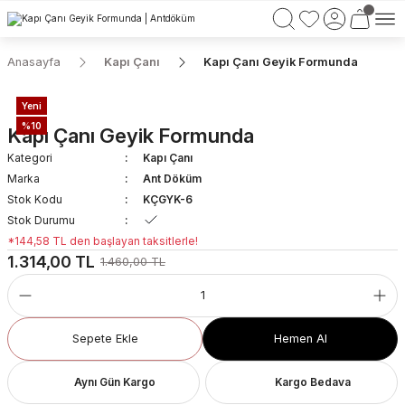
750 TL VE ÜZERİ ALIŞVERİŞLERİNİZDE KARGO BEDAVA!
Anasayfa
Kapı Çanı
Kapı Çanı Geyik Formunda
Yeni
%10
Kapı Çanı Geyik Formunda
Kategori
Kapı Çanı
Marka
Ant Döküm
Stok Kodu
KÇGYK-6
Stok Durumu
*144,58 TL den başlayan taksitlerle!
1.314,00 TL
1.460,00 TL
Sepete Ekle
Hemen Al
Aynı Gün Kargo
Kargo Bedava