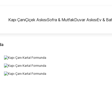
750 TL VE ÜZERİ ALIŞVERİŞLERİNİZDE KARGO
BEDAVA!
Kapı Çanı
Çiçek Askısı
Sofra & Mutfak
Duvar Askısı
Ev & Ba
da